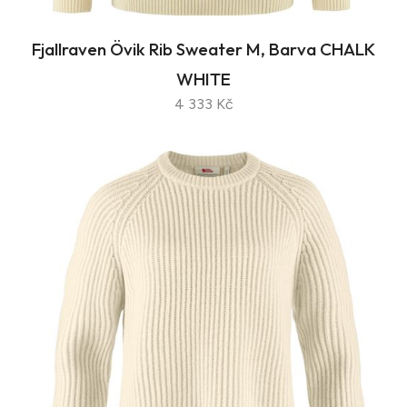
Fjallraven Övik Rib Sweater M, Barva CHALK
WHITE
4 333 Kč