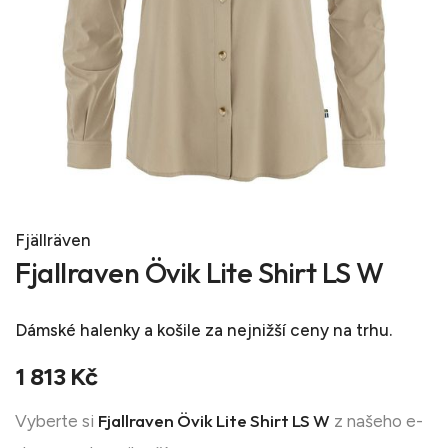
Fjällräven
Fjallraven Övik Lite Shirt LS W
Dámské halenky a košile
za nejnižší ceny na trhu.
1 813 Kč
Fjallraven Övik Lite Shirt LS W
Vyberte si
z našeho e-