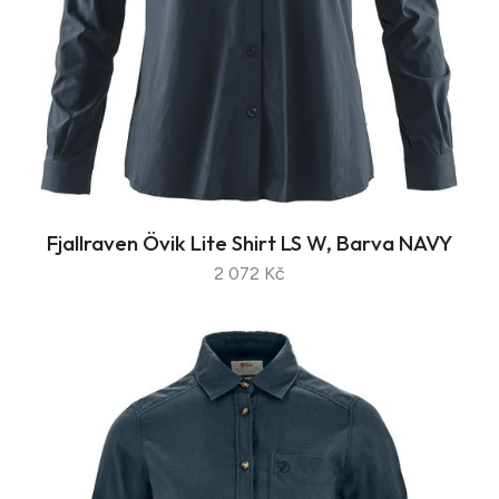
Fjallraven Övik Lite Shirt LS W, Barva NAVY
2 072 Kč