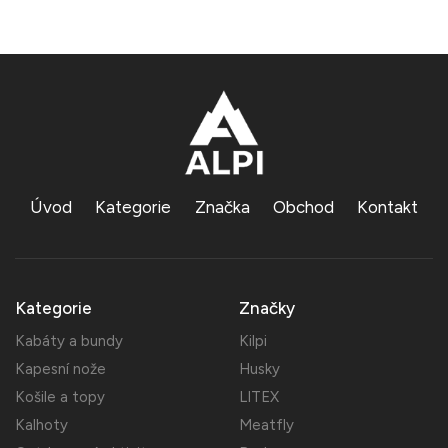
Úvod
Kategorie
Značka
Obchod
Kontakt
Kategorie
Značky
Kabáty a bundy
Kilpi
Kapesní nože
Husky
Košile a topy
LITEX
Kalhoty
Meatfly