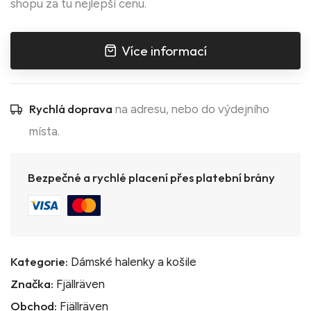
shopu za tu nejlepší cenu.
Více informací
Rychlá doprava
na adresu, nebo do výdejního
místa.
Bezpečné a rychlé placení přes platební brány
Kategorie:
Dámské halenky a košile
Značka:
Fjällräven
Obchod:
Fjällräven