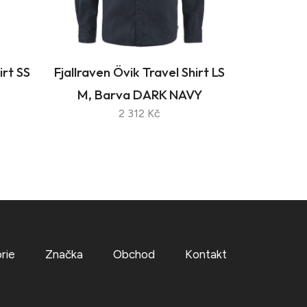
irt SS
Fjallraven Övik Travel Shirt LS
M, Barva DARK NAVY
2 312 Kč
rie
Značka
Obchod
Kontakt