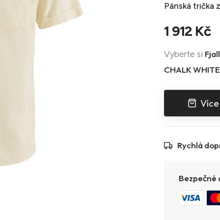
Pánská trička
z
1 912 Kč
Fjal
Vyberte si
CHALK WHITE
Více
Rychlá dop
Bezpečné a