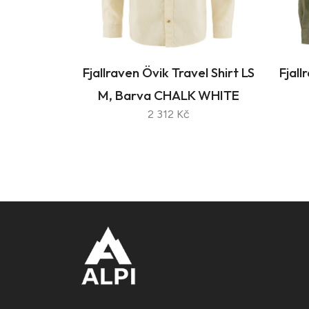
Fjallraven Övik Travel Shirt LS
Fjall
M, Barva CHALK WHITE
2 312 Kč