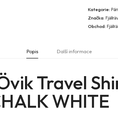
Kategorie:
Pán
Značka:
Fjällr
Obchod:
Fjällr
Popis
Další informace
Övik Travel Shi
 CHALK WHITE