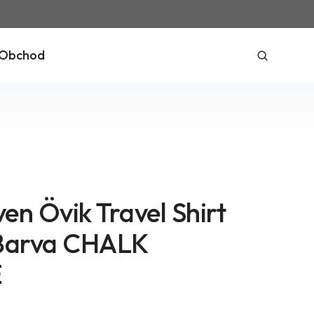
Obchod
ven Övik Travel Shirt
 Barva CHALK
E