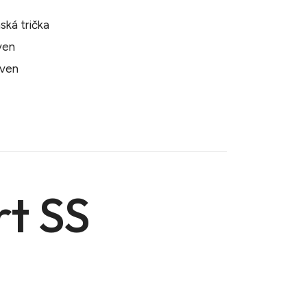
ská trička
även
även
rt SS