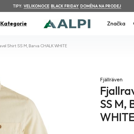
TIPY:
VELIKONOCE
BLACK FRIDAY
DOMÉNA NA PRODEJ
Kategorie
Značka
ravel Shirt SS M, Barva CHALK WHITE
Fjällräven
Fjallra
SS M,
WHIT