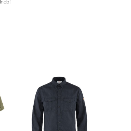
dnebí.