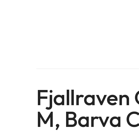
Fjallraven 
M, Barva
Doména na prodej