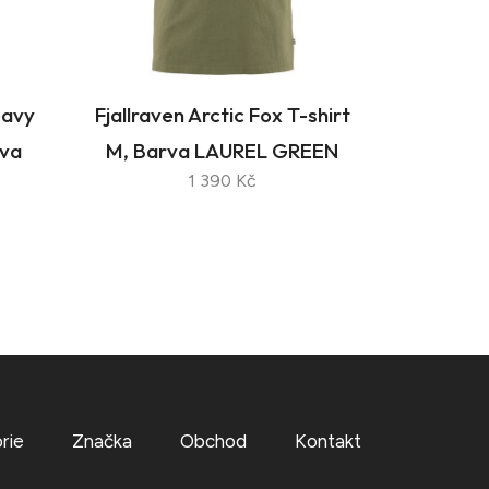
eavy
Fjallraven Arctic Fox T-shirt
rva
M, Barva LAUREL GREEN
1 390 Kč
rie
Značka
Obchod
Kontakt