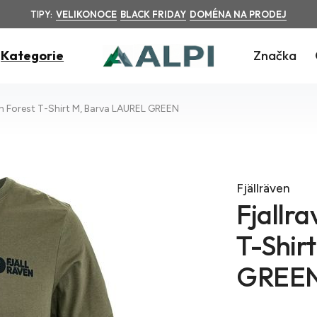
TIPY:
VELIKONOCE
BLACK FRIDAY
DOMÉNA NA PRODEJ
Kategorie
Značka
sh Forest T-Shirt M, Barva LAUREL GREEN
Fjällräven
Fjallr
T-Shir
GREE