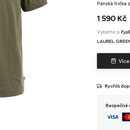
Pánská trička
z
1 590 Kč
Fja
Vyberte si
LAUREL GREE
Více
Rychlá dop
Bezpečné a