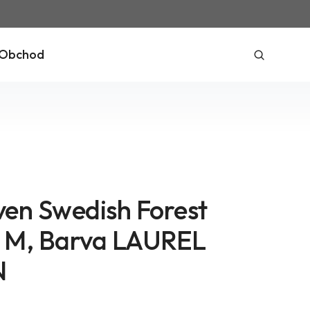
Obchod
aven Swedish Forest
t M, Barva LAUREL
N