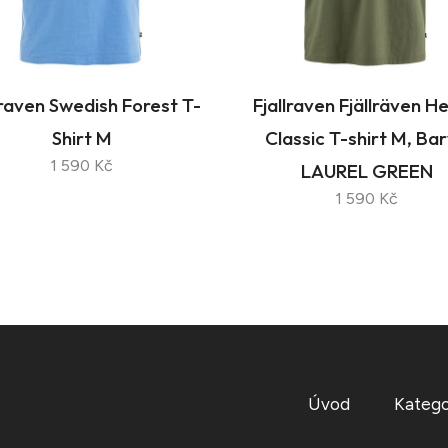
lraven Swedish Forest T-
Fjallraven Fjällräven H
Shirt M
Classic T-shirt M, Ba
1 590 Kč
LAUREL GREEN
1 590 Kč
Úvod
Katego