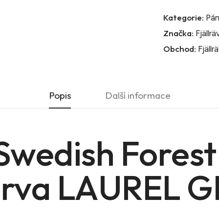
Kategorie:
Pán
Značka:
Fjällr
Obchod:
Fjällr
Popis
Další informace
 Swedish Forest
Barva LAUREL 