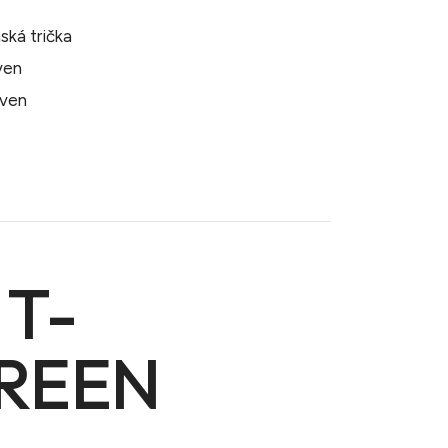
ská trička
även
även
 T-
GREEN