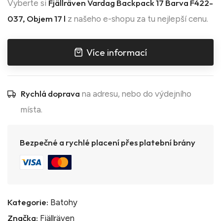
Fjällräven Vardag Backpack 17 Barva F422-
Vyberte si
037, Objem 17 l
z našeho e-shopu za tu nejlepší cenu.
Více informací
Rychlá doprava
na adresu, nebo do výdejního
místa.
Bezpečné a rychlé placení přes platební brány
Kategorie:
Batohy
Značka:
Fjällräven