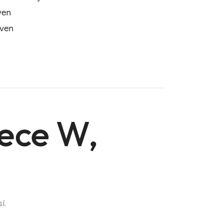
även
även
eece W,
í.