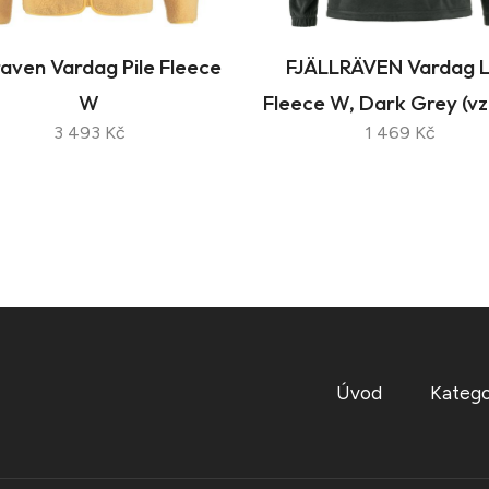
lraven Vardag Pile Fleece
FJÄLLRÄVEN Vardag L
W
Fleece W, Dark Grey (vz
3 493 Kč
1 469 Kč
Úvod
Katego