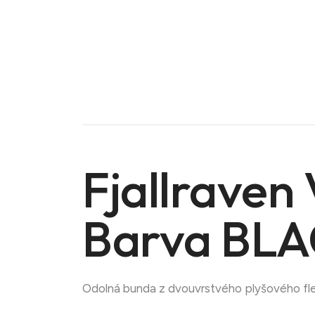
Fjallraven
Barva BL
Doména na prodej
Odolná bunda z dvouvrstvého plyšového fle