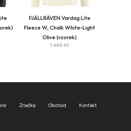
ite
FJÄLLRÄVEN Vardag Lite
orek)
Fleece W, Chalk White-Light
Olive (vzorek)
1 469 Kč
rie
Značka
Obchod
Kontakt