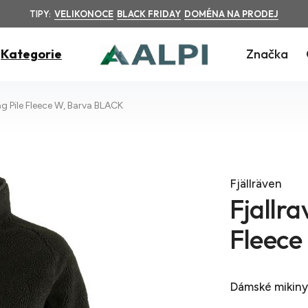
TIPY:
VELIKONOCE
BLACK FRIDAY
DOMÉNA NA PRODEJ
Kategorie
Značka
ag Pile Fleece W, Barva BLACK
Fjällräven
Fjallra
Fleece
Dámské mikiny