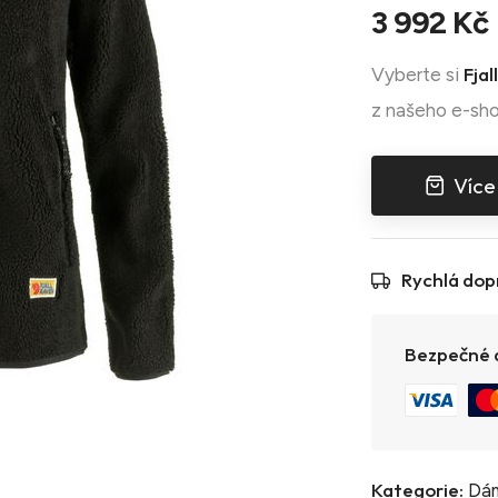
3 992 Kč
Fja
Vyberte si
z našeho e-sho
Více
Rychlá dop
Bezpečné a
Kategorie:
Dám