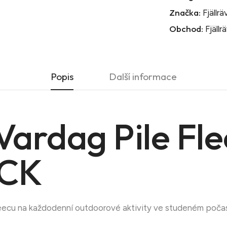
Značka:
Fjällr
Obchod:
Fjällr
Popis
Další informace
 Vardag Pile Fl
ACK
ecu na každodenní outdoorové aktivity ve studeném počas