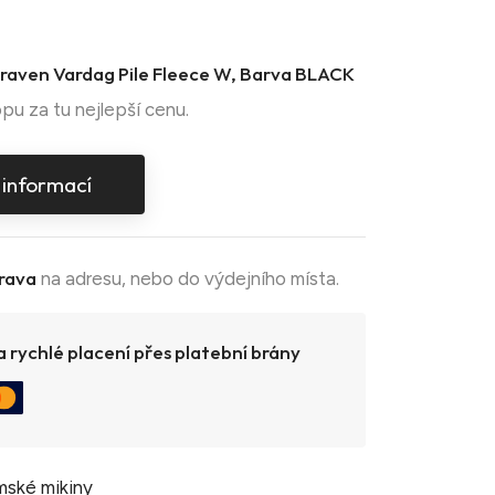
llraven Vardag Pile Fleece W, Barva BLACK
pu za tu nejlepší cenu.
 informací
rava
na adresu, nebo do výdejního místa.
 rychlé placení přes platební brány
ské mikiny