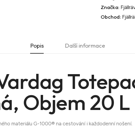
Značka:
Fjällr
Obchod:
Fjällr
Popis
Další informace
 Vardag Totepa
ná, Objem 20 L
lného materiálu G-1000® na cestování i každodenní nošení.