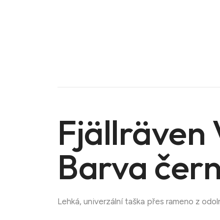
Fjällräven
Barva čer
Doména na prodej
Lehká, univerzální taška přes rameno z odo