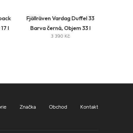
kpack
Fjällräven Vardag Duffel 33
17 l
Barva černá, Objem 33 l
3 390 Kč
rie
Značka
Obchod
Kontakt