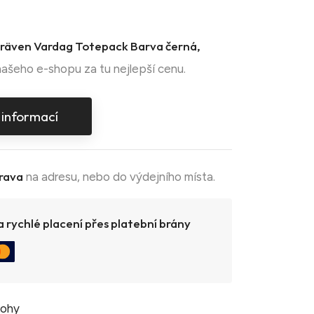
llräven Vardag Totepack Barva černá,
ašeho e-shopu za tu nejlepší cenu.
 informací
rava
na adresu, nebo do výdejního místa.
 rychlé placení přes platební brány
tohy