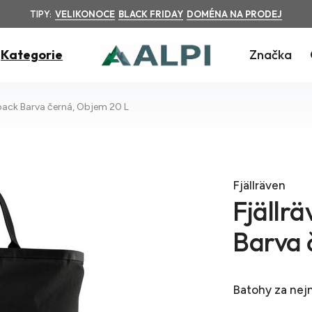
TIPY:
VELIKONOCE
BLACK FRIDAY
DOMÉNA NA PRODEJ
Kategorie
Značka
pack Barva černá, Objem 20 L
Fjällräven
Fjällr
Barva 
Batohy
za nejn