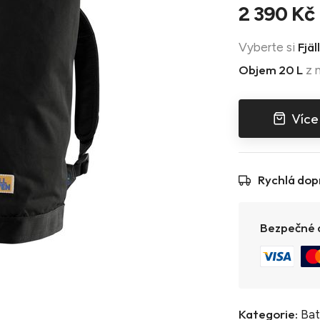
2 390 Kč
Fjä
Vyberte si
Objem 20 L
z n
Více
Rychlá dop
Bezpečné a
Kategorie:
Ba