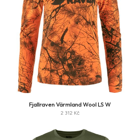
Fjallraven Värmland Wool LS W
2 312 Kč