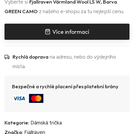
Fjallraven Värmland Wool LS W, Barva
Vyberte si
GREEN CAMO
z našeho e-shopu za tu nejlepší cenu.
Více informací
Rychlá doprava
na adresu, nebo do výdejního
místa.
Bezpečné a rychlé placení přes platební brány
Kategorie:
Dámská trička
Značka:
Fjällräven