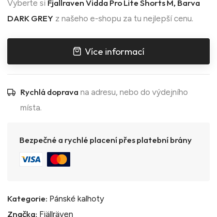
Fjallraven Vidda Pro Lite Shorts M, Barva
Vyberte si
DARK GREY
z našeho e-shopu za tu nejlepší cenu.
Více informací
Rychlá doprava
na adresu, nebo do výdejního
místa.
Bezpečné a rychlé placení přes platební brány
Kategorie:
Pánské kalhoty
Značka:
Fjällräven