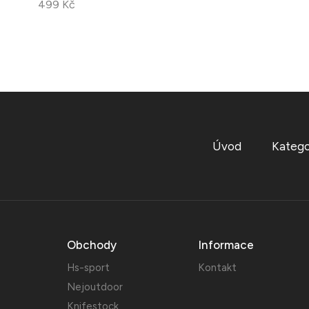
499 Kč
Úvod
Katego
Obchody
Informace
Hs-sport
Kontakt
Nejoutdoor
Knifestock