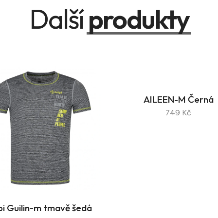
Další
produkty
AILEEN-M Černá
749 Kč
lpi Guilin-m tmavě šedá