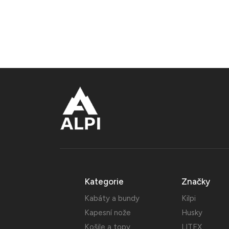
Kategorie
Značky
Kabáty a bundy
Kilpi
Kapesní nože
Husky
Košile a topy
LITEX