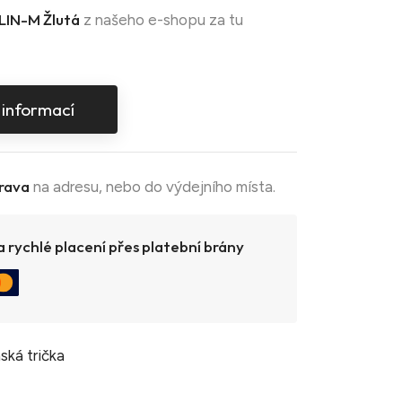
LIN-M Žlutá
z našeho e-shopu za tu
 informací
rava
na adresu, nebo do výdejního místa.
 rychlé placení přes platební brány
ská trička