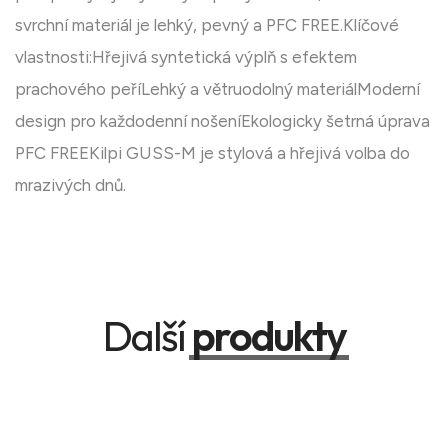
svrchní materiál je lehký, pevný a PFC FREE.Klíčové
vlastnosti:Hřejivá syntetická výplň s efektem
prachového peříLehký a větruodolný materiálModerní
design pro každodenní nošeníEkologicky šetrná úprava
PFC FREEKilpi GUSS-M je stylová a hřejivá volba do
mrazivých dnů.
Další
produkty