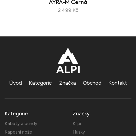
AYRA-M Černá
2 499 Kč
Úvod
Kategorie
Značka
Obchod
Kontakt
Kategorie
Značky
Kabáty a bundy
Kilpi
Kapesní nože
Husky