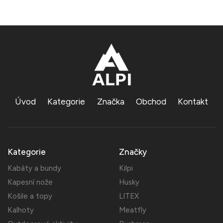
Úvod
Kategorie
Značka
Obchod
Kontakt
Kategorie
Značky
Kabáty a bundy
Kilpi
Kapesní nože
Husky
Košile a topy
LITEX
Kalhoty
Meatfly