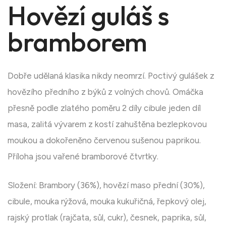
Hovězí guláš s
bramborem
Dobře udělaná klasika nikdy neomrzí. Poctivý gulášek z
hovězího předního z býků z volných chovů. Omáčka
přesně podle zlatého poměru 2 díly cibule jeden díl
masa, zalitá vývarem z kostí zahuštěna bezlepkovou
moukou a dokořeněno červenou sušenou paprikou.
Příloha jsou vařené bramborové čtvrtky.
Složení: Brambory (36%), hovězí maso přední (30%),
cibule, mouka rýžová, mouka kukuřičná, řepkový olej,
rajský protlak (rajčata, sůl, cukr), česnek, paprika, sůl,