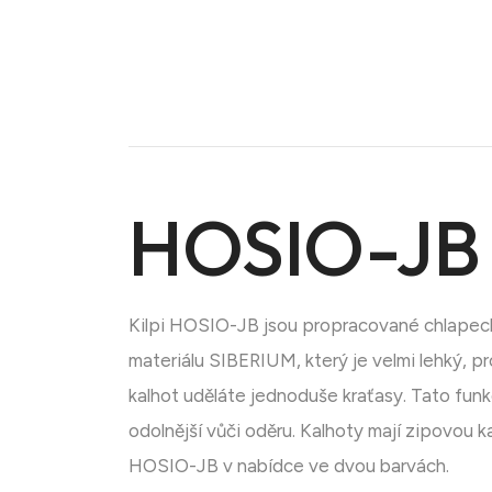
HOSIO-JB
Kilpi HOSIO-JB jsou propracované chlapecké
materiálu SIBERIUM, který je velmi lehký, p
Doména na prodej
kalhot uděláte jednoduše kraťasy. Tato funkc
odolnější vůči oděru. Kalhoty mají zipovou k
HOSIO-JB v nabídce ve dvou barvách.