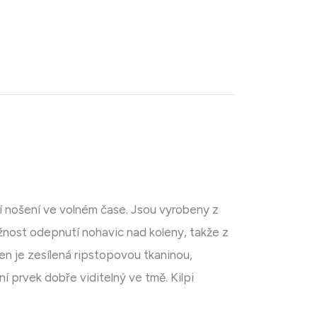
ní nošení ve volném čase. Jsou vyrobeny z
ožnost odepnutí nohavic nad koleny, takže z
len je zesílená ripstopovou tkaninou,
í prvek dobře viditelný ve tmě. Kilpi