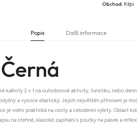
Obchod:
Kilpi
Popis
Další informace
 Černá
 kalhoty 2 v 1 na outodorové aktivity, turistiku, nebo den
rodyšný a vysoce elastický. Jejich největším přínosem je m
e je velmi praktická na cesty a celodenní výlety. Oblast ko
apsu na stehně, klasické zapínání s poutky na pásek a reflexn