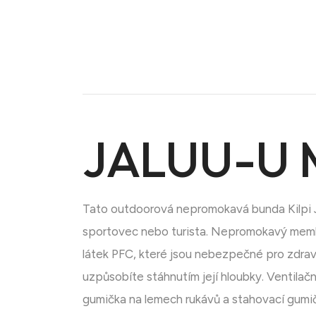
JALUU-U 
Doména na prodej
Tato outdoorová nepromokavá bunda Kilpi JA
sportovec nebo turista. Nepromokavý membr
látek PFC, které jsou nebezpečné pro zdraví
uzpůsobíte stáhnutím její hloubky. Ventilač
gumička na lemech rukávů a stahovací gumičk