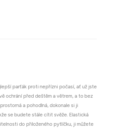
ší parťák proti nepřízni počasí, ať už jste
ě ochrání před deštěm a větrem, a to bez
rostorná a pohodlná, dokonale si ji
že se budete stále cítit svěže. Elastická
telnosti do přiloženého pytlíčku, ji můžete