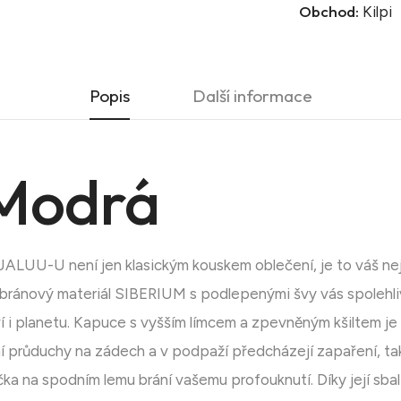
Obchod:
Kilpi
Popis
Další informace
Modrá
LUU-U není jen klasickým kouskem oblečení, je to váš nejlep
ánový materiál SIBERIUM s podlepenými švy vás spolehliv
 i planetu. Kapuce s vyšším límcem a zpevněným kšiltem je p
ní průduchy na zádech a v podpaží předcházejí zapaření, tak
a na spodním lemu brání vašemu profouknutí. Díky její sbali