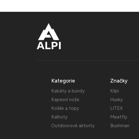
Kategorie
Značky
Kabáty a bundy
Kilpi
Kapesní nože
Husky
Košile a topy
LITEX
Kalhoty
Meatfly
Outdoorové aktivity
Bushman