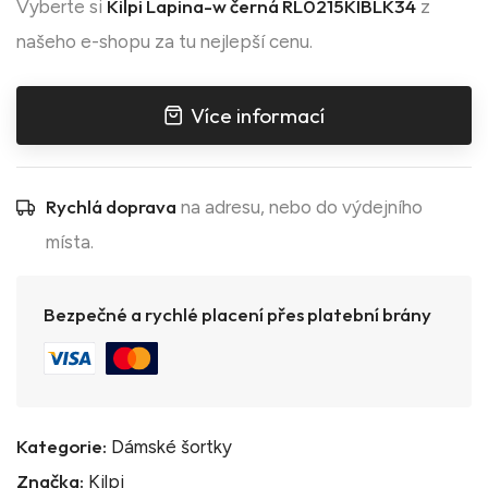
Kilpi Lapina-w černá RL0215KIBLK34
Vyberte si
z
našeho e-shopu za tu nejlepší cenu.
Více informací
Rychlá doprava
na adresu, nebo do výdejního
místa.
Bezpečné a rychlé placení přes platební brány
Kategorie:
Dámské šortky
Značka:
Kilpi