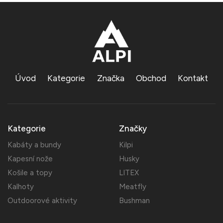
Úvod
Kategorie
Značka
Obchod
Kontakt
Kategorie
Značky
Kabáty a bundy
Kilpi
Kapesní nože
Husky
Košile a topy
LITEX
Kalhoty
Meatfly
Outdoorové aktivity
Bushman