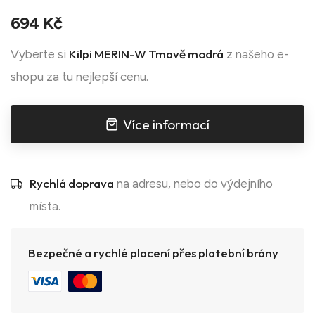
694 Kč
Kilpi MERIN-W Tmavě modrá
Vyberte si
z našeho e-
shopu za tu nejlepší cenu.
Více informací
Rychlá doprava
na adresu, nebo do výdejního
místa.
Bezpečné a rychlé placení přes platební brány