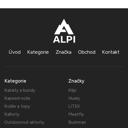
Úvod
Kategorie
Značka
Obchod
Kontakt
Kategorie
Značky
Kabáty a bundy
Kilpi
Kapesní nože
Husky
Košile a topy
LITEX
Kalhoty
Meatfly
Outdoorové aktivity
Bushman