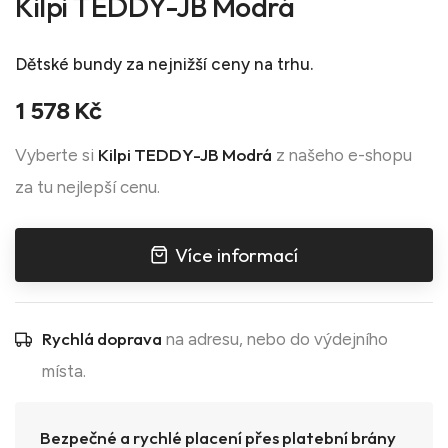
Kilpi TEDDY-JB Modrá
Dětské bundy
za nejnižší ceny na trhu.
1 578 Kč
Kilpi TEDDY-JB Modrá
Vyberte si
z našeho e-shopu
za tu nejlepší cenu.
Více informací
Rychlá doprava
na adresu, nebo do výdejního
místa.
Bezpečné a rychlé placení přes platební brány