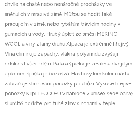
chvíle na chatě nebo nenáročné procházky ve
sněhulích v mrazivé zimě. Můžou se hodit také
pracujícím v zimě, nebo rybářům trávícím hodiny v
gumácích u vody. Hrubý úplet ze směsi MERINO
WOOL a vlny z lamy druhu Alpaca je extrémně hřejivý.
Vlna eliminuje zápachy, vlákna polyamidu zvyšují
odolnost vůči oděru. Pata a špička je zesílená dvojitým
úpletem, špička je bezešvá. Elastický lem kolem nártu
zabraňuje shrnování ponožky při chůzi. Vysoce hřejivé
ponožky Kilpi LECCO-U v nabídce v unisex šedé barvě
si určitě pořiďte pro tuhé zimy s nohami v teple.