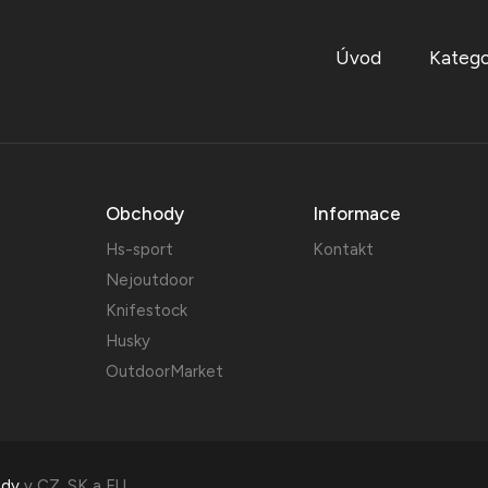
Úvod
Katego
Obchody
Informace
Hs-sport
Kontakt
Nejoutdoor
Knifestock
Husky
OutdoorMarket
ody
v
CZ
,
SK
a
EU
.