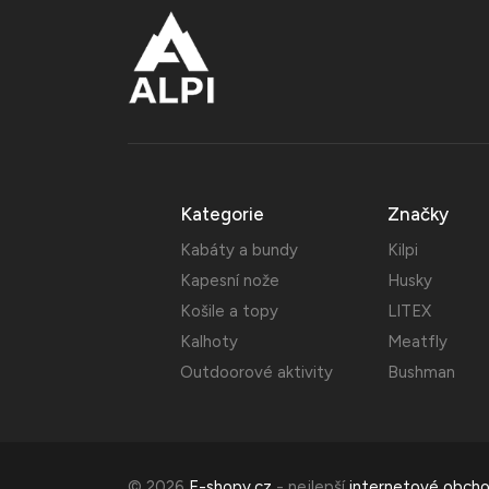
Kategorie
Značky
Kabáty a bundy
Kilpi
Kapesní nože
Husky
Košile a topy
LITEX
Kalhoty
Meatfly
Outdoorové aktivity
Bushman
© 2026
E-shopy.cz
- nejlepší
internetové obch