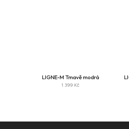
LIGNE-M Tmavě modrá
L
1 399 Kč