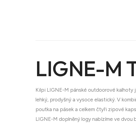
LIGNE-M 
Doména na prodej
Kilpi LIGNE-M pánské outdoorové kalhoty js
lehký, prodyšný a vysoce elastický. V komb
poutka na pásek a celkem čtyři zipové kaps
LIGNE-M doplněný logy nabízíme ve dvou b