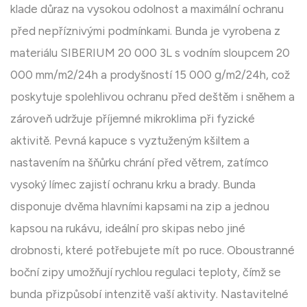
klade důraz na vysokou odolnost a maximální ochranu
před nepříznivými podmínkami. Bunda je vyrobena z
materiálu SIBERIUM 20 000 3L s vodním sloupcem 20
000 mm/m2/24h a prodyšností 15 000 g/m2/24h, což
poskytuje spolehlivou ochranu před deštěm i sněhem a
zároveň udržuje příjemné mikroklima při fyzické
aktivitě. Pevná kapuce s vyztuženým kšiltem a
nastavením na šňůrku chrání před větrem, zatímco
vysoký límec zajistí ochranu krku a brady. Bunda
disponuje dvěma hlavními kapsami na zip a jednou
kapsou na rukávu, ideální pro skipas nebo jiné
drobnosti, které potřebujete mít po ruce. Oboustranné
boční zipy umožňují rychlou regulaci teploty, čímž se
bunda přizpůsobí intenzitě vaší aktivity. Nastavitelné