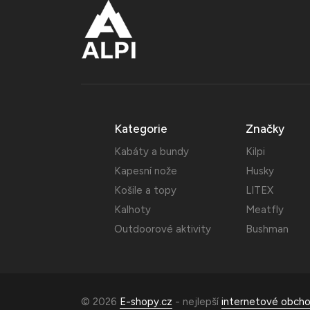
Kategorie
Značky
Kabáty a bundy
Kilpi
Kapesní nože
Husky
Košile a topy
LITEX
Kalhoty
Meatfly
Outdoorové aktivity
Bushman
© 2026
E-shopy.cz
- nejlepší
internetové obch