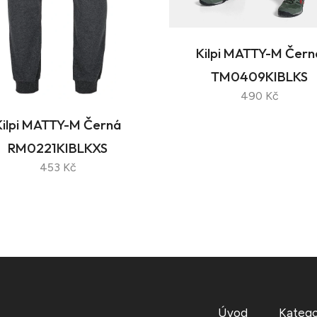
Kilpi MATTY-M Čern
TM0409KIBLKS
490 Kč
Kilpi MATTY-M Černá
RM0221KIBLKXS
453 Kč
Úvod
Katego