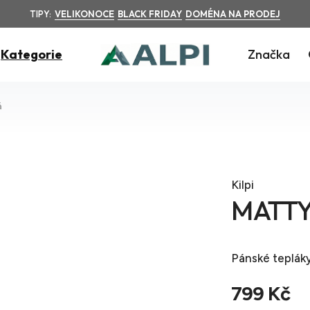
TIPY:
VELIKONOCE
BLACK FRIDAY
DOMÉNA NA PRODEJ
Kategorie
Značka
á
Kilpi
MATTY
Pánské teplák
799 Kč