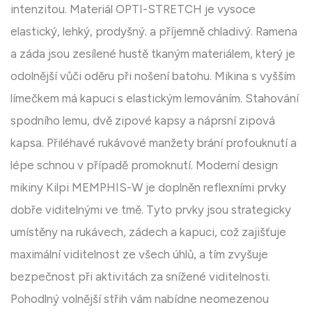
intenzitou. Materiál OPTI-STRETCH je vysoce
elastický, lehký, prodyšný. a příjemně chladivý. Ramena
a záda jsou zesílené hustě tkaným materiálem, který je
odolnější vůči oděru při nošení batohu. Mikina s vyšším
límečkem má kapuci s elastickým lemováním. Stahování
spodního lemu, dvě zipové kapsy a náprsní zipová
kapsa. Přiléhavé rukávové manžety brání profouknutí a
lépe schnou v případě promoknutí. Moderní design
mikiny Kilpi MEMPHIS-W je doplněn reflexními prvky
dobře viditelnými ve tmě. Tyto prvky jsou strategicky
umístěny na rukávech, zádech a kapuci, což zajišťuje
maximální viditelnost ze všech úhlů, a tím zvyšuje
bezpečnost při aktivitách za snížené viditelnosti.
Pohodlný volnější střih vám nabídne neomezenou