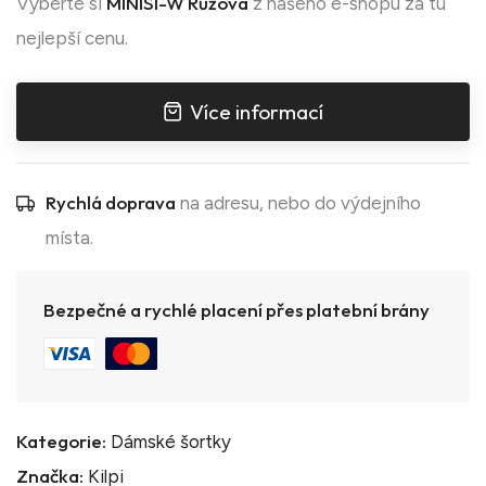
MINISI-W Růžová
Vyberte si
z našeho e-shopu za tu
nejlepší cenu.
Více informací
Rychlá doprava
na adresu, nebo do výdejního
místa.
Bezpečné a rychlé placení přes platební brány
Kategorie:
Dámské šortky
Značka:
Kilpi