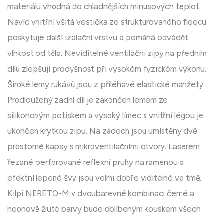
materiálu vhodná do chladnějších minusových teplot.
Navíc vnitřní všitá vestička ze strukturovaného fleecu
poskytuje další izolační vrstvu a pomáhá odvádět
vlhkost od těla. Neviditelné ventilační zipy na předním
dílu zlepšují prodyšnost při vysokém fyzickém výkonu.
Široké lemy rukávů jsou z přiléhavé elastické manžety.
Prodloužený zadní díl je zakončen lemem ze
silikonovým potiskem a vysoký límec s vnitřní légou je
ukončen krytkou zipu. Na zádech jsou umístěny dvě
prostorné kapsy s mikroventilačními otvory. Laserem
řezané perforované reflexní pruhy na ramenou a
efektní lepené švy jsou velmi dobře viditelné ve tmě.
Kilpi NERETO-M v dvoubarevné kombinaci černé a
neonově žluté barvy bude oblíbeným kouskem všech