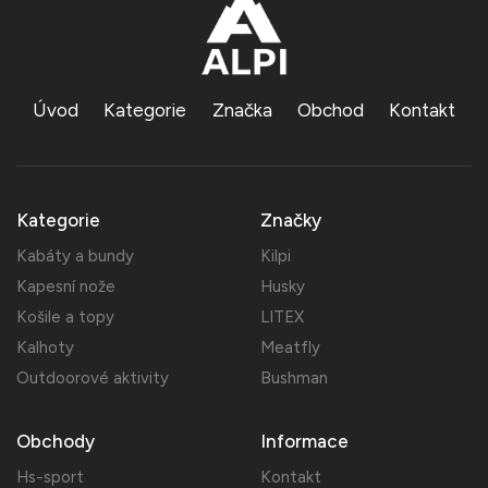
Úvod
Kategorie
Značka
Obchod
Kontakt
Kategorie
Značky
Kabáty a bundy
Kilpi
Kapesní nože
Husky
Košile a topy
LITEX
Kalhoty
Meatfly
Outdoorové aktivity
Bushman
Obchody
Informace
Hs-sport
Kontakt