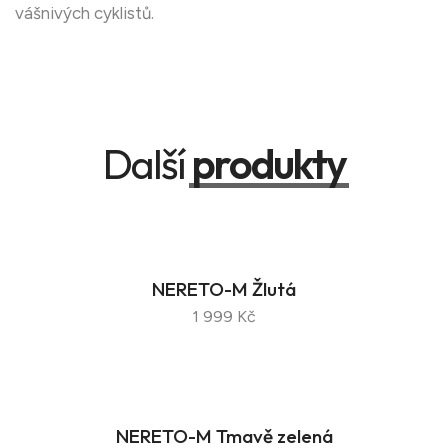
vášnivých cyklistů.
Další
produkty
NERETO-M Žlutá
1 999 Kč
NERETO-M Tmavě zelená