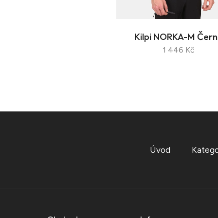
Kilpi NORKA-M Čern
1 446 Kč
Úvod
Katego