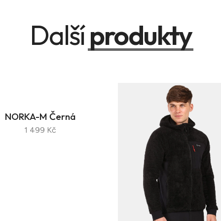
Další
produkty
NORKA-M Černá
1 499 Kč