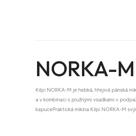
NORKA-M
Kilpi NORKA-M je hebká, hřejivá pánská mik
Doména na prodej
a v kombinaci s pružnými vsadkami v podpa
kapucePraktická mikina Kilpi NORKA-M svým 