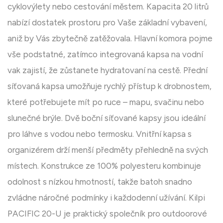
cyklovýlety nebo cestování městem. Kapacita 20 litrů
nabízí dostatek prostoru pro Vaše základní vybavení,
aniž by Vás zbytečně zatěžovala. Hlavní komora pojme
vše podstatné, zatímco integrovaná kapsa na vodní
vak zajistí, že zůstanete hydratovaní na cestě. Přední
síťovaná kapsa umožňuje rychlý přístup k drobnostem,
které potřebujete mít po ruce – mapu, svačinu nebo
slunečné brýle. Dvě boční síťované kapsy jsou ideální
pro láhve s vodou nebo termosku. Vnitřní kapsa s
organizérem drží menší předměty přehledně na svých
místech. Konstrukce ze 100% polyesteru kombinuje
odolnost s nízkou hmotností, takže batoh snadno
zvládne náročné podmínky i každodenní užívání. Kilpi
PACIFIC 20-U je praktický společník pro outdoorové