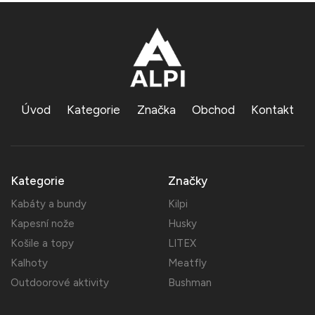
Úvod
Kategorie
Značka
Obchod
Kontakt
Kategorie
Značky
Kabáty a bundy
Kilpi
Kapesní nože
Husky
Košile a topy
LITEX
Kalhoty
Meatfly
Outdoorové aktivity
Bushman