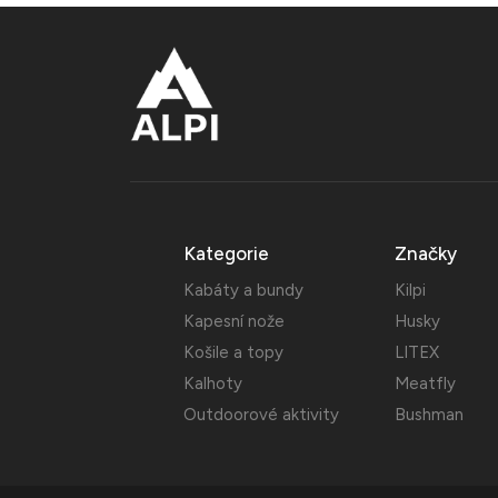
Kategorie
Značky
Kabáty a bundy
Kilpi
Kapesní nože
Husky
Košile a topy
LITEX
Kalhoty
Meatfly
Outdoorové aktivity
Bushman