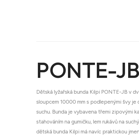
PONTE-JB
Doména na prodej
Dětská lyžařská bunda Kilpi PONTE-JB v d
sloupcem 10000 mm s podlepenými švy je dos
suchu. Bunda je vybavena třemi zipovými k
stahováním na gumičku, lem rukávů na suchý
dětská bunda Kilpi má navíc praktickou jme