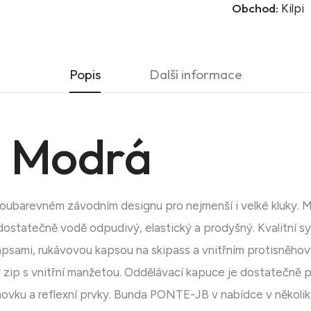
Obchod:
Kilpi
Popis
Další informace
 Modrá
voubarevném závodním designu pro nejmenší i velké kluky.
tatečně vodě odpudivý, elastický a prodyšný. Kvalitní synt
apsami, rukávovou kapsou na skipass a vnitřním protisněho
 zip s vnitřní manžetou. Oddělávací kapuce je dostatečně p
novku a reflexní prvky. Bunda PONTE-JB v nabídce v několik