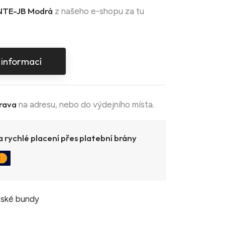
TE-JB Modrá
z našeho e-shopu za tu
 informací
rava
na adresu, nebo do výdejního místa.
 rychlé placení přes platební brány
ské bundy