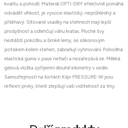
kvalitu a pohodlí. Materiál OPTI-DRY efektivně pomáhá
odvádět vlhkost, je vysoce elastický, neprůhledný a
přiléhavý. Síťované vsadky na stehnech mají lepší
prodyšnost a odlehčují váhu kraťas. Ploché švy
nedráždí pokožku a široké lemy, se silikonovým
potiskem kolem stehen, zabraňují vyhrnování. Pohodlná
elastická guma v pase netlačí a nezařezává se. Měkká
gelová vložka zpříjemní dlouhé kilometry v sedle.
Samozřejmostí na šortách Kilpi PRESSURE-W jsou
reflexní prvky, které zlepšují vaši viditelnost za tmy.