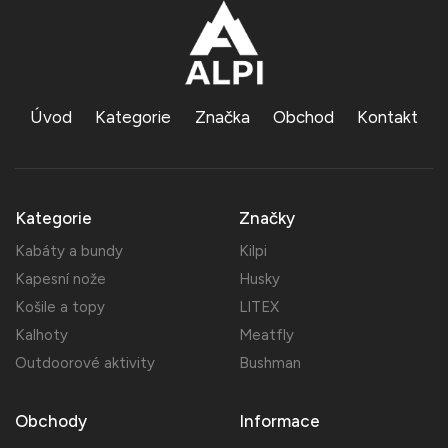
Úvod
Kategorie
Značka
Obchod
Kontakt
Kategorie
Značky
Kabáty a bundy
Kilpi
Kapesní nože
Husky
Košile a topy
LITEX
Kalhoty
Meatfly
Outdoorové aktivity
Bushman
Obchody
Informace