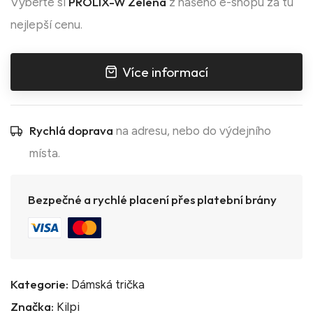
PROLIX-W Zelená
Vyberte si
z našeho e-shopu za tu
nejlepší cenu.
Více informací
Rychlá doprava
na adresu, nebo do výdejního
místa.
Bezpečné a rychlé placení přes platební brány
Kategorie:
Dámská trička
Značka:
Kilpi