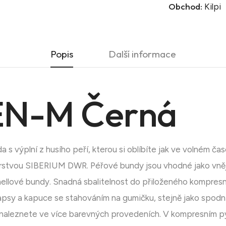
Obchod:
Kilpi
Popis
Další informace
N-M Černá
výplní z husího peří, kterou si oblíbíte jak ve volném čase
vrstvou SIBERIUM DWR. Péřové bundy jsou vhodné jako vněj
shellové bundy. Snadná sbalitelnost do přiloženého kompres
 kapsy a kapuce se stahováním na gumičku, stejně jako spo
i naleznete ve více barevných provedeních. V kompresním py