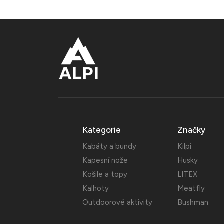
Kategorie
Značky
Kabáty a bundy
Kilpi
Kapesní nože
Husky
Košile a topy
LITEX
Kalhoty
Meatfly
Outdoorové aktivity
Bushman