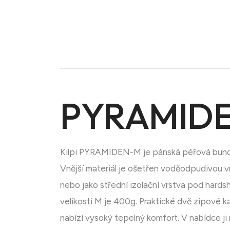
PYRAMIDE
Doména na prodej
Kilpi PYRAMIDEN-M je pánská péřová bunda s 
Vnější materiál je ošetřen voděodpudivou 
nebo jako střední izolační vrstva pod hard
velikosti M je 400g. Praktické dvě zipové
nabízí vysoký tepelný komfort. V nabídce j