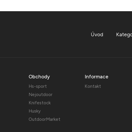
Úvod
Katego
Obchody
Informace
Hs-sport
Kontakt
Nejoutdoor
Knifestock
Husky
OutdoorMarket