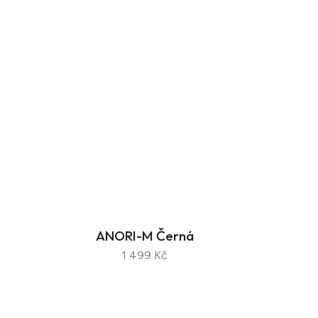
.
ANORI-M Černá
1 499 Kč