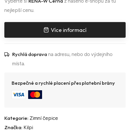
RENA-W Černá
Vyberte si
z našeho e-shopu za tu
nejlepší cenu.
Více informací
Rychlá doprava
na adresu, nebo do výdejního
místa.
Bezpečné a rychlé placení přes platební brány
Kategorie:
Zimní čepice
Značka:
Kilpi