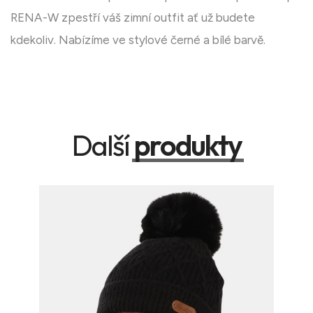
RENA-W zpestří váš zimní outfit ať už budete
kdekoliv. Nabízíme ve stylové černé a bílé barvě.
Další
produkty