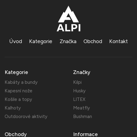
Úvod
Kategorie
Značka
Obchod
Kontakt
Kategorie
Značky
Kabáty a bundy
Kilpi
Kapesní nože
Husky
Košile a topy
LITEX
Kalhoty
Meatfly
Outdoorové aktivity
Bushman
Obchody
Informace