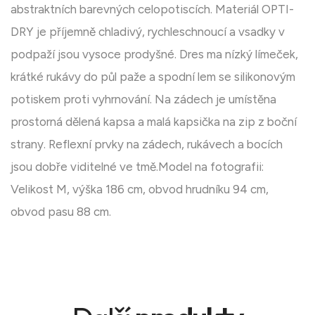
abstraktních barevných celopotiscích. Materiál OPTI-
DRY je příjemně chladivý, rychleschnoucí a vsadky v
podpaží jsou vysoce prodyšné. Dres ma nízký límeček,
krátké rukávy do půl paže a spodní lem se silikonovým
potiskem proti vyhrnování. Na zádech je umístěna
prostorná dělená kapsa a malá kapsička na zip z boční
strany. Reflexní prvky na zádech, rukávech a bocích
jsou dobře viditelné ve tmě.Model na fotografii:
Velikost M, výška 186 cm, obvod hrudníku 94 cm,
obvod pasu 88 cm.