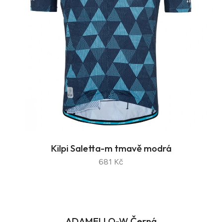
Kilpi Saletta-m tmavě modrá
681 Kč
ADAMELLO-W Černá