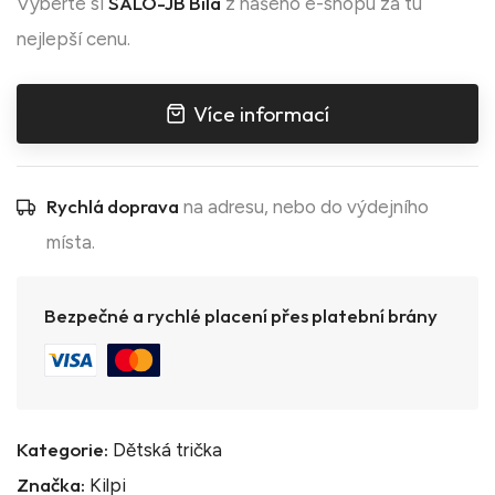
SALO-JB Bílá
Vyberte si
z našeho e-shopu za tu
nejlepší cenu.
Více informací
Rychlá doprava
na adresu, nebo do výdejního
místa.
Bezpečné a rychlé placení přes platební brány
Kategorie:
Dětská trička
Značka:
Kilpi