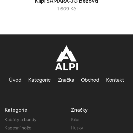
Kilpi SAMARA-JG Béžová
1 609 Kč
Úvod
Kategorie
Značka
Obchod
Kontakt
Kategorie
Značky
Kabáty a bundy
Kilpi
Kapesní nože
Husky