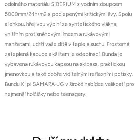
odolného materiálu SIBERIUM s vodním sloupcem
5000mm/24h/m2 a podlepenými kritickými švy. Spolu
s lehkou, hřejivou výplní ze syntetického vlákna,
vnitřním protisněhovým límcem a rukávovými
manžetami, udrží vaše dítě v teple a suchu. Prostorná
zateplená kapuce s kšiltem je odepínací. Bunda je
vybavena rukávovou kapsou na skipass, praktickou
jmenovkou a také dobře viditelnými reflexními potisky.
Bundu Kilpi SAMARA-JG v široké nabídce velikostí pro
nejmenší holčičky nebo teenagery.