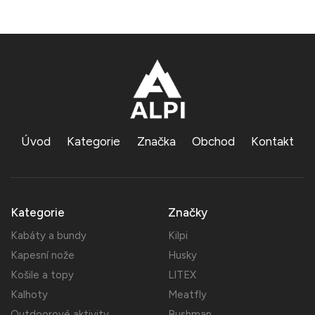
Úvod
Kategorie
Značka
Obchod
Kontakt
Kategorie
Značky
Kabáty a bundy
Kilpi
Kapesní nože
Husky
Košile a topy
LITEX
Kalhoty
Meatfly
Outdoorové aktivity
Bushman