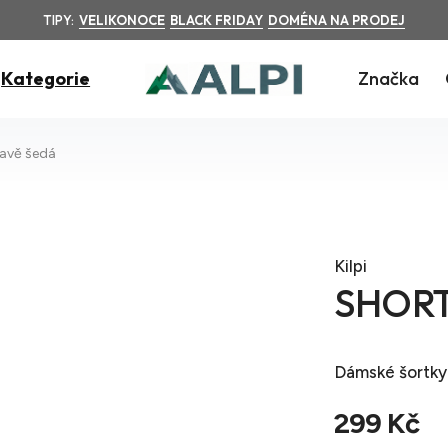
TIPY:
VELIKONOCE
BLACK FRIDAY
DOMÉNA NA PRODEJ
Kategorie
Značka
vě šedá
Kilpi
SHORT
Dámské šortky
299 Kč