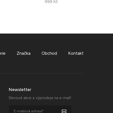
999 Kč
rie
Značka
Obchod
Kontakt
Newsletter
Slevové akce a výprodeje na e-mail!