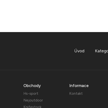
Úvod
Katego
Obchody
Informace
Hs-sport
Kontakt
Nejoutdoor
Knifestock