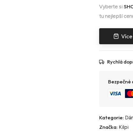
SHO
Vyberte si
tu nejlepší cen
Více
Rychlá dop
Bezpečné a
Kategorie:
Dám
Značka:
Kilpi