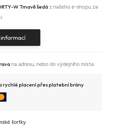
RTY-W Tmavě šedá
z našeho e-shopu za
u.
 informací
rava
na adresu, nebo do výdejního místa.
 rychlé placení přes platební brány
ské šortky