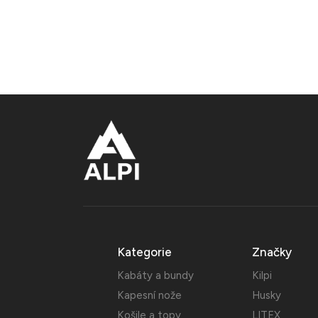
Kategorie
Značky
Kabáty a bundy
Kilpi
Kapesní nože
Husky
Košile a topy
LITEX