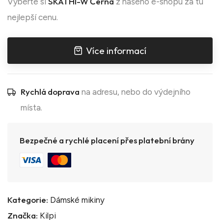
SKATHI-W Černá
Vyberte si
z našeho e-shopu za tu
nejlepší cenu.
Více informací
Rychlá doprava
na adresu, nebo do výdejního
místa.
Bezpečné a rychlé placení přes platební brány
Kategorie:
Dámské mikiny
Značka:
Kilpi