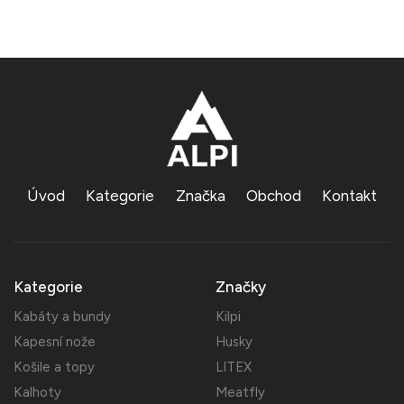
Úvod
Kategorie
Značka
Obchod
Kontakt
Kategorie
Značky
Kabáty a bundy
Kilpi
Kapesní nože
Husky
Košile a topy
LITEX
Kalhoty
Meatfly