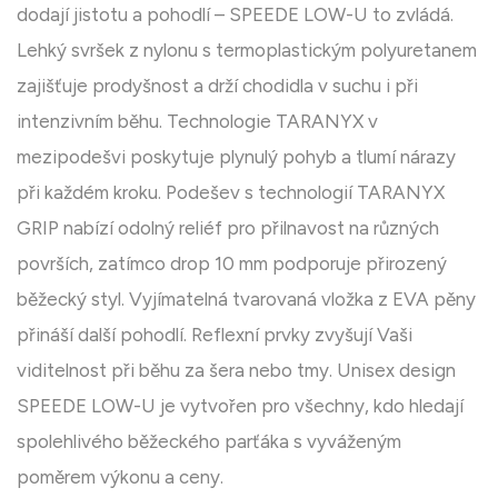
dodají jistotu a pohodlí – SPEEDE LOW-U to zvládá.
Lehký svršek z nylonu s termoplastickým polyuretanem
zajišťuje prodyšnost a drží chodidla v suchu i při
intenzivním běhu. Technologie TARANYX v
mezipodešvi poskytuje plynulý pohyb a tlumí nárazy
při každém kroku. Podešev s technologií TARANYX
GRIP nabízí odolný reliéf pro přilnavost na různých
površích, zatímco drop 10 mm podporuje přirozený
běžecký styl. Vyjímatelná tvarovaná vložka z EVA pěny
přináší další pohodlí. Reflexní prvky zvyšují Vaši
viditelnost při běhu za šera nebo tmy. Unisex design
SPEEDE LOW-U je vytvořen pro všechny, kdo hledají
spolehlivého běžeckého parťáka s vyváženým
poměrem výkonu a ceny.