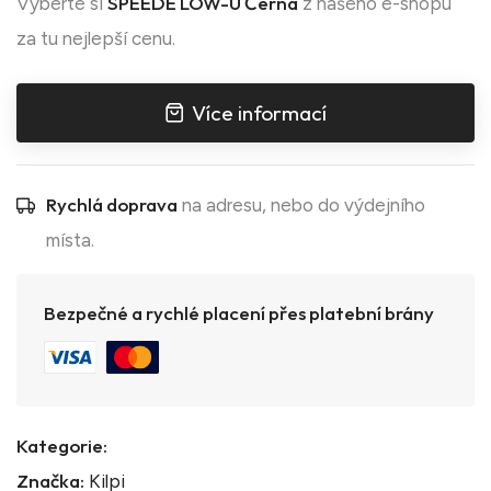
SPEEDE LOW-U Černá
Vyberte si
z našeho e-shopu
za tu nejlepší cenu.
Více informací
Rychlá doprava
na adresu, nebo do výdejního
místa.
Bezpečné a rychlé placení přes platební brány
Kategorie:
Značka:
Kilpi