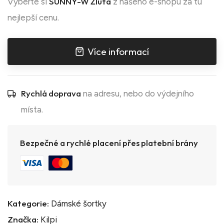
SUNNY-W Žlutá
Vyberte si
z našeho e-shopu za tu
nejlepší cenu.
Více informací
Rychlá doprava
na adresu, nebo do výdejního
místa.
Bezpečné a rychlé placení přes platební brány
Kategorie:
Dámské šortky
Značka:
Kilpi