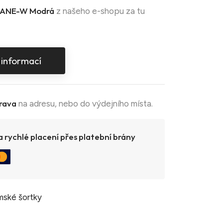
ANE-W Modrá
z našeho e-shopu za tu
 informací
rava
na adresu, nebo do výdejního místa.
 rychlé placení přes platební brány
ské šortky