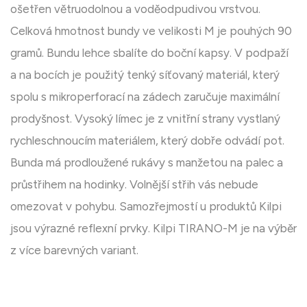
ošetřen větruodolnou a voděodpudivou vrstvou.
Celková hmotnost bundy ve velikosti M je pouhých 90
gramů. Bundu lehce sbalíte do boční kapsy. V podpaží
a na bocích je použitý tenký síťovaný materiál, který
spolu s mikroperforací na zádech zaručuje maximální
prodyšnost. Vysoký límec je z vnitřní strany vystlaný
rychleschnoucím materiálem, který dobře odvádí pot.
Bunda má prodloužené rukávy s manžetou na palec a
průstřihem na hodinky. Volnější střih vás nebude
omezovat v pohybu. Samozřejmostí u produktů Kilpi
jsou výrazné reflexní prvky. Kilpi TIRANO-M je na výběr
z více barevných variant.