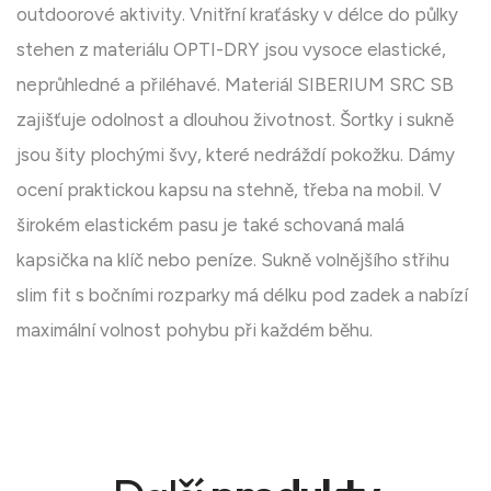
outdoorové aktivity. Vnitřní kraťásky v délce do půlky
stehen z materiálu OPTI-DRY jsou vysoce elastické,
neprůhledné a přiléhavé. Materiál SIBERIUM SRC SB
zajišťuje odolnost a dlouhou životnost. Šortky i sukně
jsou šity plochými švy, které nedráždí pokožku. Dámy
ocení praktickou kapsu na stehně, třeba na mobil. V
širokém elastickém pasu je také schovaná malá
kapsička na klíč nebo peníze. Sukně volnějšího střihu
slim fit s bočními rozparky má délku pod zadek a nabízí
maximální volnost pohybu při každém běhu.