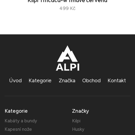
Kilpi Titicaca-w tmavě červená
499 Kč
Úvod
Kategorie
Značka
Obchod
Kontakt
Kategorie
Značky
Kabáty a bundy
Kilpi
Kapesní nože
Husky