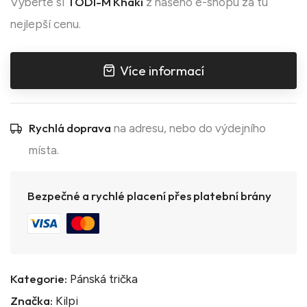
TODI-M Khaki
Vyberte si
z našeho e-shopu za tu
nejlepší cenu.
Více informací
Rychlá doprava
na adresu, nebo do výdejního
místa.
Bezpečné a rychlé placení přes platební brány
Kategorie:
Pánská trička
Značka:
Kilpi