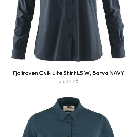
Fjallraven Övik Lite Shirt LS W, Barva NAVY
2 072 Kč