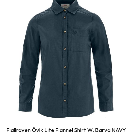
Fjallraven Övik Lite Flannel Shirt W, Barva NAVY