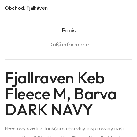
Obchod:
Fjällräven
Popis
Další informace
Fjallraven Keb
Fleece M, Barva
DARK NAVY
Fleecový svetr z funkční směsi vlny inspirovaný naší