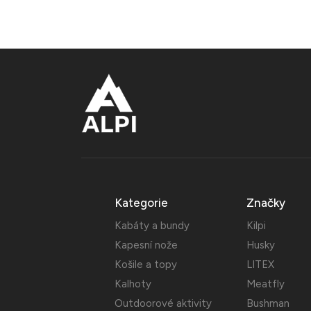
Kategorie
Značky
Kabáty a bundy
Kilpi
Kapesní nože
Husky
Košile a topy
LITEX
Kalhoty
Meatfly
Outdoorové aktivity
Bushman