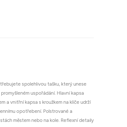
třebujete spolehlivou tašku, který unese
 promyšleném uspořádání. Hlavní kapsa
m a vnitřní kapsa s kroužkem na klíče udrží
dennímu opotřebení. Polstrované a
stách městem nebo na kole. Reflexní detaily