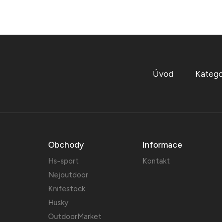
Úvod
Katego
Obchody
Informace
Hs-sport
Kontakt
Nejoutdoor
Knifestock
Husky
OutdoorMarket