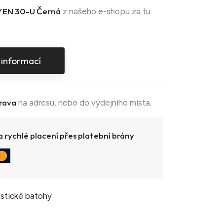
EN 30-U Černá
z našeho e-shopu za tu
 informací
rava
na adresu, nebo do výdejního místa.
 rychlé placení přes platební brány
istické batohy