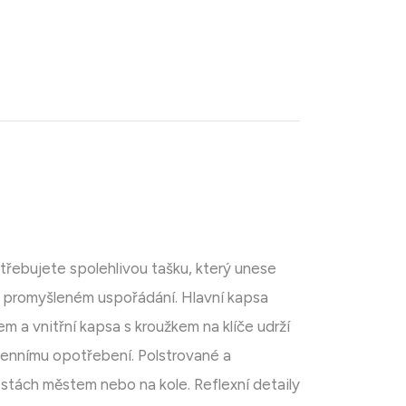
třebujete spolehlivou tašku, který unese
 promyšleném uspořádání. Hlavní kapsa
m a vnitřní kapsa s kroužkem na klíče udrží
dennímu opotřebení. Polstrované a
stách městem nebo na kole. Reflexní detaily