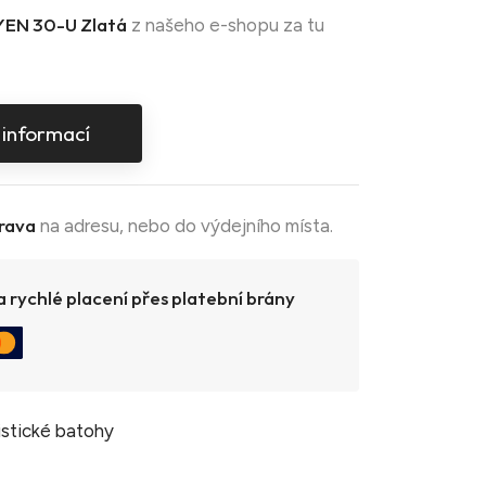
EN 30-U Zlatá
z našeho e-shopu za tu
 informací
rava
na adresu, nebo do výdejního místa.
 rychlé placení přes platební brány
istické batohy