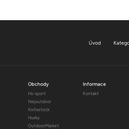
Úvod
Katego
Obchody
Informace
Hs-sport
Kontakt
Nejoutdoor
Knifestock
Husky
OutdoorMarket