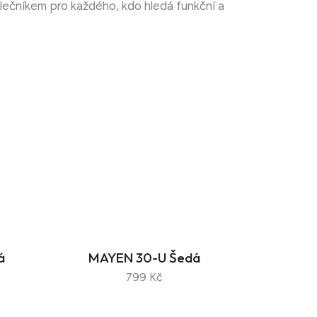
polečníkem pro každého, kdo hledá funkční a
á
MAYEN 30-U Šedá
799 Kč