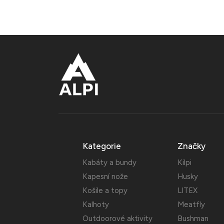
Kategorie
Značky
Kabáty a bundy
Kilpi
Kapesní nože
Husky
Košile a topy
LITEX
Kalhoty
Meatfly
Outdoorové aktivity
Bushman